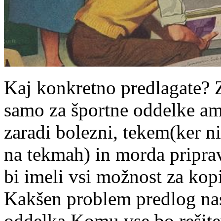
Kaj konkretno predlagate? Z
samo za športne oddelke 
zaradi bolezni, tekem(ker n
na tekmah) in morda priprav
bi imeli vsi možnost za kopi
Kakšen problem predlog nasl
oddelka Komu vse bo rešite