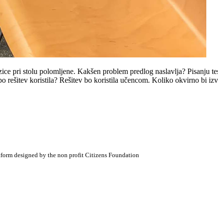
zice pri stolu polomljene. Kakšen problem predlog naslavlja? Pisanju te
rešitev koristila? Rešitev bo koristila učencom. Koliko okvirno bi iz
atform designed by the non profit Citizens Foundation