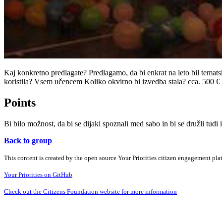
Kaj konkretno predlagate? Predlagamo, da bi enkrat na leto bil temats
koristila? Vsem učencem Koliko okvirno bi izvedba stala? cca. 500 €
Points
Bi bilo možnost, da bi se dijaki spoznali med sabo in bi se družli tudi
Back to group
This content is created by the open source Your Priorities citizen engagement pl
Your Priorities on GitHub
Check out the Citizens Foundation website for more information