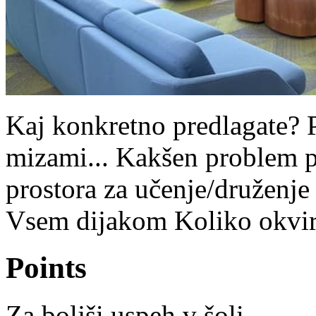
Kaj konkretno predlagate? Pr
mizami... Kakšen problem p
prostora za učenje/druženje
Vsem dijakom Koliko okvirn
Points
Za boljši uspeh v šoli...