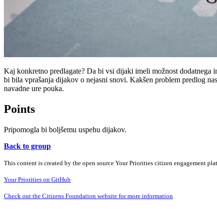
Kaj konkretno predlagate? Da bi vsi dijaki imeli možnost dodatnega in
bi bila vprašanja dijakov o nejasni snovi. Kakšen problem predlog na
navadne ure pouka.
Points
Pripomogla bi boljšemu uspehu dijakov.
Back to group
This content is created by the open source Your Priorities citizen engagement pl
Your Priorities on GitHub
Check out the Citizens Foundation website for more information