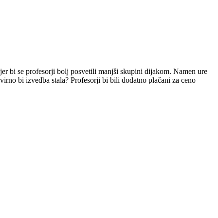
er bi se profesorji bolj posvetili manjši skupini dijakom. Namen ure
no bi izvedba stala? Profesorji bi bili dodatno plačani za ceno