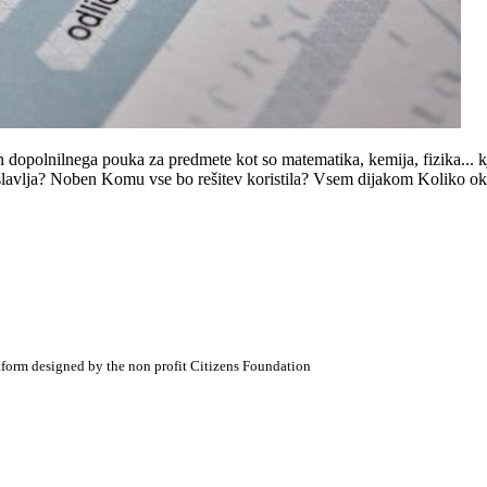
 dopolnilnega pouka za predmete kot so matematika, kemija, fizika... kj
slavlja? Noben Komu vse bo rešitev koristila? Vsem dijakom Koliko okvir
atform designed by the non profit Citizens Foundation