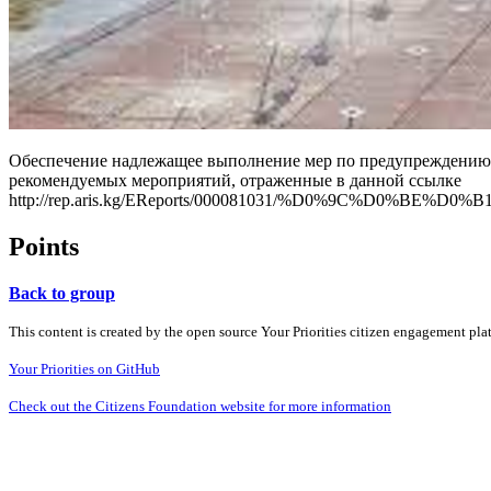
Обеспечение надлежащее выполнение мер по предупреждению 
рекомендуемых мероприятий, отраженные в данной ссылке
http://rep.aris.kg/EReports/000081031/%D0%9C%D0%
Points
Back to group
This content is created by the open source Your Priorities citizen engagement pl
Your Priorities on GitHub
Check out the Citizens Foundation website for more information