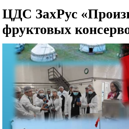
ЦДС ЗахРус «Произ
фруктовых консерв