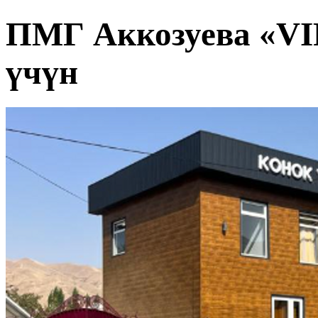
ПМГ Аккозуева «VIP 
үчүн